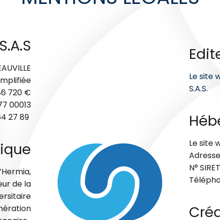
S.A.S
Edit
DEAUVILLE
Le site 
implifiée
S.A.S.
 86 720 €
277 00013
Héb
64 27 89
Le site
ique
Adresse
N° SIRET
d’Hermia,
Téléphon
eur de la
rsitaire
Créd
mération