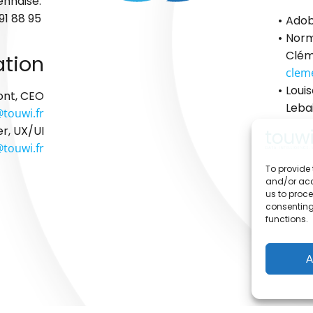
ennaise.
91 88 95
Adob
Norm
Clém
ation
clem
Loui
ont, CEO
Leba
touwi.fr
r, UX/UI
touwi.fr
To provide 
and/or acc
us to proce
consenting
functions.
A