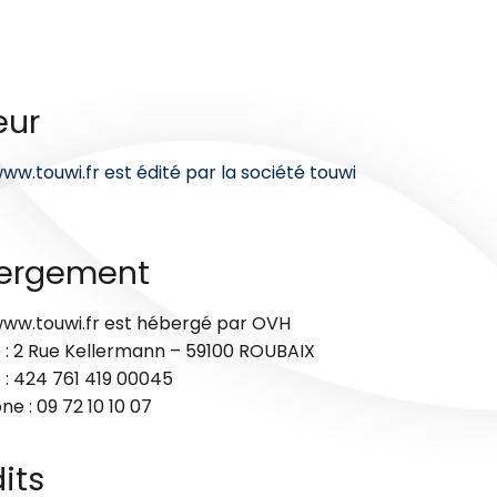
eur
www.touwi.fr est édité par la société touwi
ergement
 www.touwi.fr est hébergé par OVH
 : 2 Rue Kellermann – 59100 ROUBAIX
 : 424 761 419 00045
e : 09 72 10 10 07
its